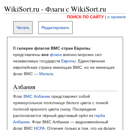
WikiSort.ru - Флаги с WikiSort.ru
ПОИСК ПО САЙТУ
|
о проекте
Читать
Редактировать
В
галерее флагов ВМС стран Европы
представлены
все
флаги
военно-морских сил
независимых государств
Европы
. Единственная
европейская страна имеющая ВМС, но не имеющая
флаг ВМС —
Мальта
.
Албания
Флаг
ВМС Албании
представляет собой
прямоугольное полотнище белого цвета с тонкой
полосой красного цвета снизу. Посередине
располагается чёрный двуглавый орёл из
герба
Албании
. Флаг ВМС Албании — видоизменённый
флаг ВМС
НСРА
. Отличия только в том, что на флаге