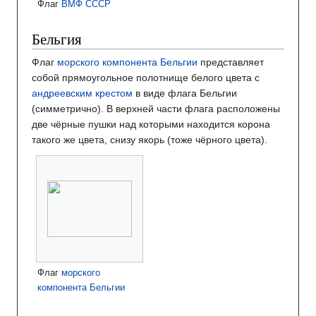
Флаг
ВМФ СССР
Бельгия
Флаг
морского компонента Бельгии
представляет
собой прямоугольное полотнище белого цвета c
андреевским крестом
в виде флага Бельгии
(симметрично). В верхней части флага расположены
две чёрные пушки над которыми находится корона
такого же цвета, снизу якорь (тоже чёрного цвета).
Флаг
морского
компонента Бельгии